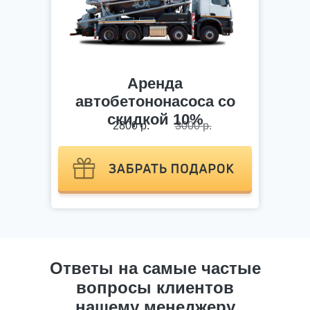
Аренда
автобетононасоса со
скидкой 10%
2800 р.
3000 р.
Ответы на самые частые
вопросы клиентов
нашему менеджеру