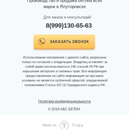
Производство и продажа бетона всех
марок в Ялуторовске
Для заказа и консультаций:
8(999)130-65-63
СОБСТВЕННАЯ ЛАБО
Использование материалов с данного сайта, разрешена
только по согласию с владельцем. Владелец оставляет за
собой право воспользоваться 146 статьей УК РФ при
Аттестованная лаборатория про
нарушении авторских и смежных прав. Вся информация
предоставленная на сайте информация ни при каких
ввозимых инертных материалов
условиях не является публичной офертой, определяемой
бетонной смеси, ежедневно. Вы
положениями Статьи 437 (2) Гражданского кодекса РФ
комплект документов, подтверж
Политика конфиденциальности
© 2019 АБС БЕТОН.
Tilda
Made on