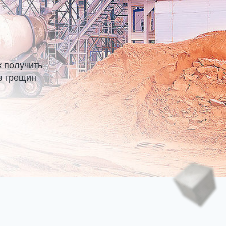
к получить
з трещин