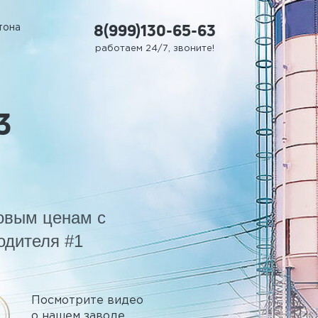
8(999)130-65-63
тона
работаем 24/7, звоните!
3
товым ценам с
одителя #1
Посмотрите видео
о нашем заводе,