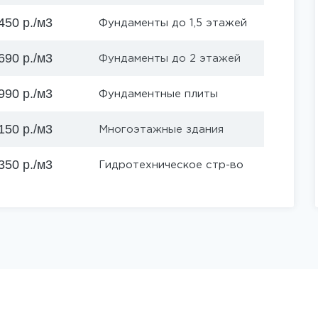
450 р./м3
Фундаменты до 1,5 этажей
690 р./м3
Фундаменты до 2 этажей
990 р./м3
Фундаментные плиты
150 р./м3
Многоэтажные здания
350 р./м3
Гидротехническое стр-во
ор
он
сосы