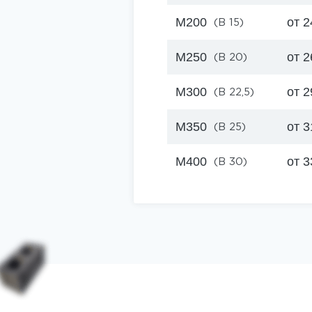
М200
от 2
(B 15)
М250
от 2
(B 20)
М300
от 2
(B 22,5)
М350
от 3
(B 25)
М400
от 3
(B 30)
Цены на раств
Керамзитобет
Автобетонона