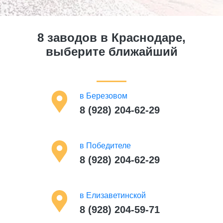
8 заводов в Краснодаре,
выберите ближайший
в Березовом
на Олимпийской
8 (928) 204-62-29
8 (999) 130-99-62
на Грозненской
8 (999) 130-99-62
в Победителе
8 (928) 204-62-29
в Алексеевке
8 (999) 130-99-62
в Елизаветинской
8 (928) 204-59-71