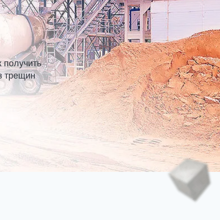
к получить
з трещин