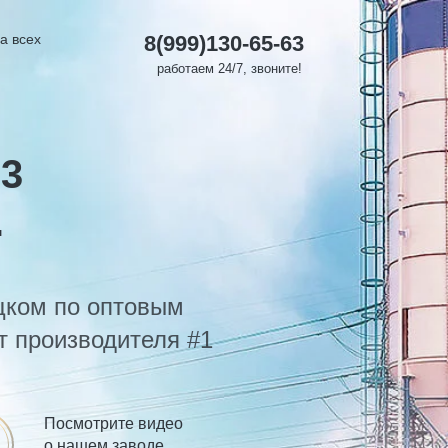
а всех
8(999)130-65-63
работаем 24/7, звоните!
м3
.
цком по оптовым
т производителя #1
Посмотрите видео
о нашем заводе,