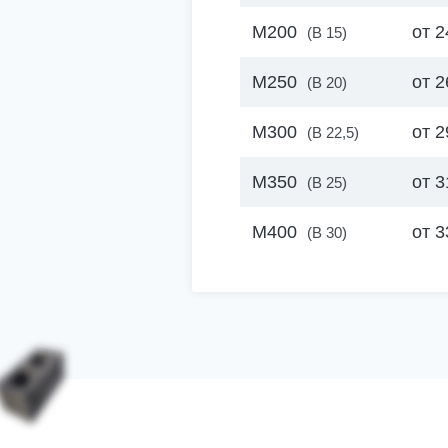
М200
от 2
(B 15)
М250
от 2
(B 20)
М300
от 2
(B 22,5)
М350
от 3
(B 25)
М400
от 3
(B 30)
Цены на раст
Керамзитобе
Автобетонон