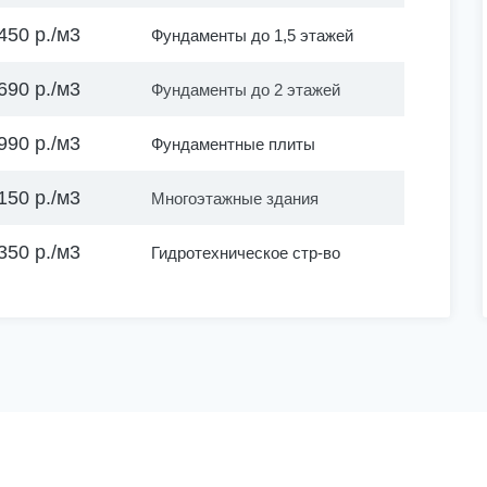
450 р./м3
Фундаменты до 1,5 этажей
690 р./м3
Фундаменты до 2 этажей
990 р./м3
Фундаментные плиты
150 р./м3
Многоэтажные здания
350 р./м3
Гидротехническое стр-во
вор
тон
асосы